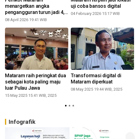
menargetkan angka
uji coba bansos digital
pengangguran turun jadi 4,4
04 February 2026 15:17 WIB
persen
08 April 2026 19:41 WIB
2
Mataram raih peringkat dua
Transformasi digital di
sebagai kota paling maju
Mataram diperkuat
luar Pulau Jawa
08 May 2025 19:44 WIB, 2025
15 May 2025 15:41 WIB, 2025
Infografik