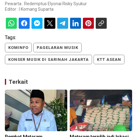
Pewarta : Redemptus Elyonai Risky Syukur
Editor :
I Komang Suparta
Tags:
KOMINFO
PAGELARAN MUSIK
KONSER MUSIK DI SARINAH JAKARTA
KTT ASEAN
Terkait
Pemkot Mataram
Mataram terpilih jadi lokasi