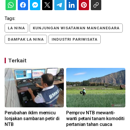
Tags:
LA NINA
KUNJUNGAN WISATAWAN MANCANEGARA
DAMPAK LA NINA
INDUSTRI PARIWISATA
Terkait
Perubahan iklim memicu
Pemprov NTB mewanti-
a
lonjakan sambaran petir di
wanti petani tanam komoditi
NTB
pertanian tahan cuaca