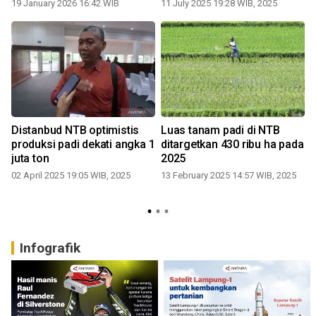
19 January 2026 16:42 WIB
11 July 2025 19:28 WIB, 2025
1
Distanbud NTB optimistis
Luas tanam padi di NTB
produksi padi dekati angka 1
ditargetkan 430 ribu ha pada
juta ton
2025
02 April 2025 19:05 WIB, 2025
13 February 2025 14:57 WIB, 2025
Infografik