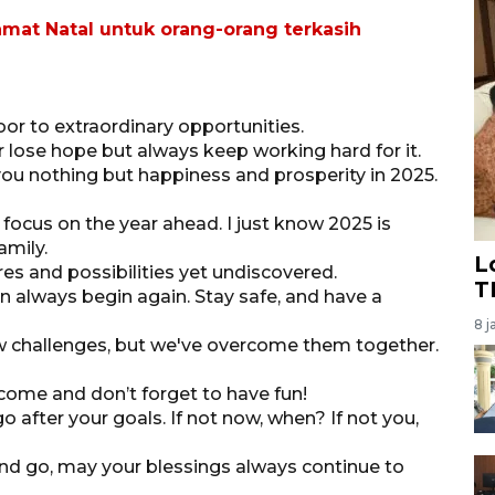
mat Natal untuk orang-orang terkasih
or to extraordinary opportunities.
r lose hope but always keep working hard for it.
 you nothing but happiness and prosperity in 2025.
ocus on the year ahead. I just know 2025 is
amily.
L
res and possibilities yet undiscovered.
T
n always begin again. Stay safe, and have a
8 j
ew challenges, but we've overcome them together.
come and don’t forget to have fun!
go after your goals. If not now, when? If not you,
nd go, may your blessings always continue to