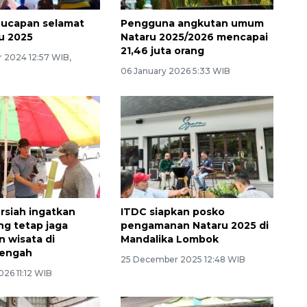
 ucapan selamat
Pengguna angkutan umum
u 2025
Nataru 2025/2026 mencapai
21,46 juta orang
 2024 12:57 WIB,
06 January 2026 5:33 WIB
siah ingatkan
ITDC siapkan posko
g tetap jaga
pengamanan Nataru 2025 di
n wisata di
Mandalika Lombok
engah
Memberantas kejahatan
25 December 2025 12:48 WIB
jalanan Jakarta
026 11:12 WIB