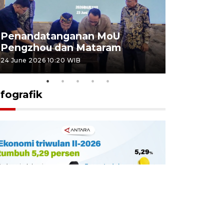
Penandatanganan MoU
Penanda
Pengzhou dan Mataram
Pengzhou
24 June 2026 10:20 WIB
23 June 2026 
nfografik