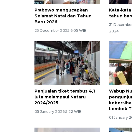
Prabowo mengucapkan
Kata-kata
Selamat Natal dan Tahun
tahun bar
Baru 2026
31 December
25 December 2025 6:05 WIB
2024
Penjualan tiket tembus 4,1
Wabup Nur
juta melampaui Nataru
pengunjun
2024/2025
kebersiha
Lombok T
05 January 2026 5:22 WIB
01 January 2