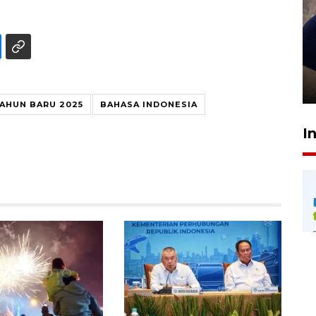
Sidang putusan terdakwa
pembunuhan Brigadir Nurhadi
10 March 2026 12:55 WIB
AHUN BARU 2025
BAHASA INDONESIA
I