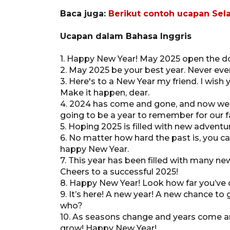
Baca juga:
Berikut contoh ucapan Sela
Ucapan dalam Bahasa Inggris
1. Happy New Year! May 2025 open the do
2. May 2025 be your best year. Never eve
3. Here's to a New Year my friend. I wish
Make it happen, dear.
4. 2024 has come and gone, and now we f
going to be a year to remember for our f
5. Hoping 2025 is filled with new adventu
6. No matter how hard the past is, you ca
happy New Year.
7. This year has been filled with many n
Cheers to a successful 2025!
8. Happy New Year! Look how far you’ve 
9. It’s here! A new year! A new chance to 
who?
10. As seasons change and years come a
grow! Happy New Year!