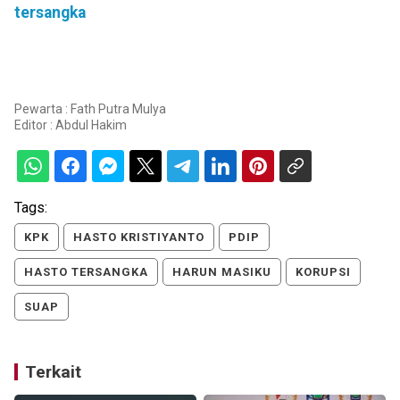
tersangka
Pewarta : Fath Putra Mulya
Editor :
Abdul Hakim
Tags:
KPK
HASTO KRISTIYANTO
PDIP
HASTO TERSANGKA
HARUN MASIKU
KORUPSI
SUAP
Terkait