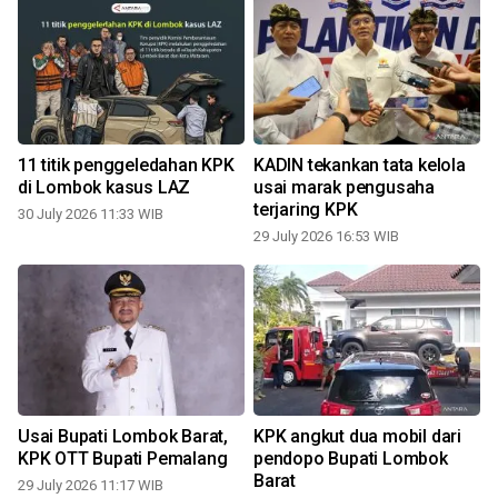
11 titik penggeledahan KPK
KADIN tekankan tata kelola
di Lombok kasus LAZ
usai marak pengusaha
terjaring KPK
30 July 2026 11:33 WIB
29 July 2026 16:53 WIB
2
Usai Bupati Lombok Barat,
KPK angkut dua mobil dari
KPK OTT Bupati Pemalang
pendopo Bupati Lombok
Barat
29 July 2026 11:17 WIB