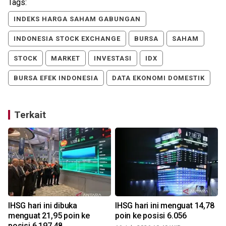
Tags:
INDEKS HARGA SAHAM GABUNGAN
INDONESIA STOCK EXCHANGE
BURSA
SAHAM
STOCK
MARKET
INVESTASI
IDX
BURSA EFEK INDONESIA
DATA EKONOMI DOMESTIK
Terkait
IHSG hari ini dibuka
IHSG hari ini menguat 14,78
menguat 21,95 poin ke
poin ke posisi 6.056
posisi 6.197,48