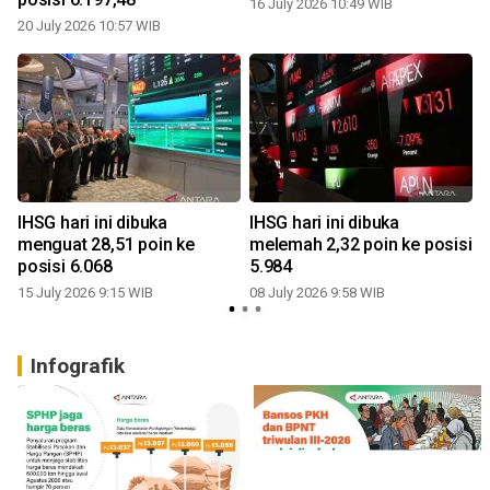
16 July 2026 10:49 WIB
20 July 2026 10:57 WIB
0
IHSG hari ini dibuka
IHSG hari ini dibuka
menguat 28,51 poin ke
melemah 2,32 poin ke posisi
posisi 6.068
5.984
15 July 2026 9:15 WIB
08 July 2026 9:58 WIB
0
Infografik