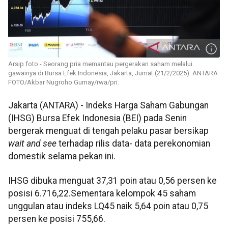
Arsip foto - Seorang pria memantau pergerakan saham melalui
gawainya di Bursa Efek Indonesia, Jakarta, Jumat (21/2/2025). ANTARA
FOTO/Akbar Nugroho Gumay/rwa/pri.
Jakarta (ANTARA) - Indeks Harga Saham Gabungan
(IHSG) Bursa Efek Indonesia (BEI) pada Senin
bergerak menguat di tengah pelaku pasar bersikap
wait and see
terhadap rilis data- data perekonomian
domestik selama pekan ini.
IHSG dibuka menguat 37,31 poin atau 0,56 persen ke
posisi 6.716,22.Sementara kelompok 45 saham
unggulan atau indeks LQ45 naik 5,64 poin atau 0,75
persen ke posisi 755,66.