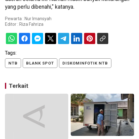
yang perlu dibenahi," katanya.
Pewarta : Nur Imansyah
Editor :
Riza Fahriza
Tags:
NTB
BLANK SPOT
DISKOMINFOTIK NTB
Terkait