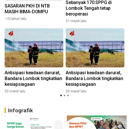
Sebanyak 170 SPPG di
SASARAN PKH DI NTB
Lombok Tengah tetap
MASIH BIMA-DOMPU
beroperasi
-15 tahun lalu
31 menit lalu
1
Antisipasi keadaan darurat,
Antisipasi keadaan darurat,
Bandara Lombok tingkatkan
Bandara Lombok tingkatkan
kesiapsiagaan
kesiapsiagaan
33 menit lalu
33 menit lalu
1
Infografik