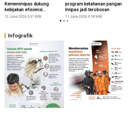
a
Kemenimipas dukung
program ketahanan pangan
kebijakan efisiensi
Imipas jadi terobosan
1
pemerintah
12 June 2026 5:31 WIB
11 June 2026 4:18 WIB
Infografik