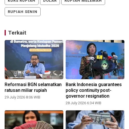
KURS RUPIAH
DOLAR
RUPIAH MELEMAH
RUPIAH SENIN
Terkait
h
Reformasi BGN selamatkan
Bank Indonesia guarantees
ratusan miliar rupiah
policy continuity post-
governor resignation
29 July 2026 8:06 WIB
1
28 July 2026 6:34 WIB