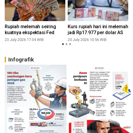
Rupiah melemah seiring
Kurs rupiah hari ini melemah
kuatnya ekspektasi Fed
jadi Rp17.977 per dolar AS
23 July 2026 17:34 WIB
20 July 2026 10:56 WIB
0
Infografik