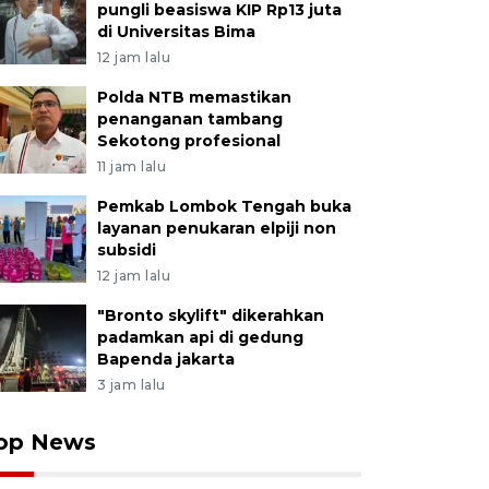
pungli beasiswa KIP Rp13 juta
di Universitas Bima
12 jam lalu
Polda NTB memastikan
penanganan tambang
Sekotong profesional
11 jam lalu
Pemkab Lombok Tengah buka
layanan penukaran elpiji non
subsidi
12 jam lalu
"Bronto skylift" dikerahkan
padamkan api di gedung
Bapenda jakarta
3 jam lalu
op News