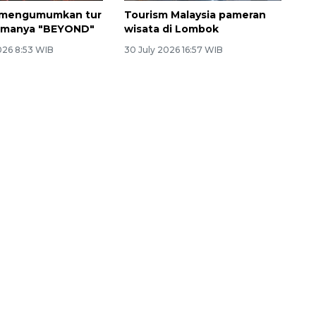
mengumumkan tur
Tourism Malaysia pameran
tamanya "BEYOND"
wisata di Lombok
026 8:53 WIB
30 July 2026 16:57 WIB
132 ribu keluarga graduasi dari
kemiskinan