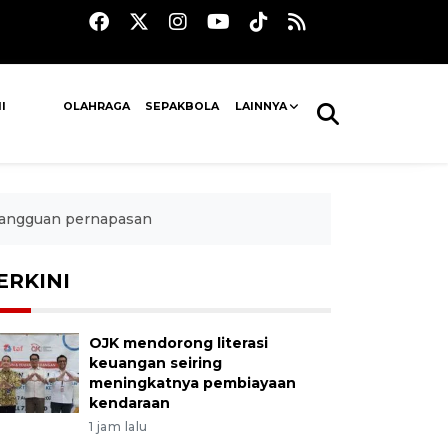
I
OLAHRAGA
SEPAKBOLA
LAINNYA
 gangguan pernapasan
ERKINI
OJK mendorong literasi
keuangan seiring
meningkatnya pembiayaan
kendaraan
1 jam lalu