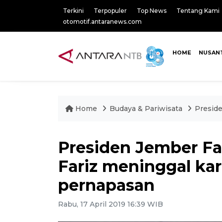
Terkini
Terpopuler
Top News
Tentang Kami
otomotif.antaranews.com
HOME
NUSAN
Home
Budaya & Pariwisata
Presid
Presiden Jember Fa
Fariz meninggal ka
pernapasan
Rabu, 17 April 2019 16:39 WIB