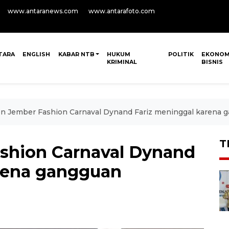
www.antaranews.com
www.antarafoto.com
TARA
ENGLISH
KABAR NTB
HUKUM
POLITIK
EKONOM
KRIMINAL
BISNIS
en Jember Fashion Carnaval Dynand Fariz meninggal karena
T
shion Carnaval Dynand
rena gangguan