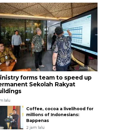
inistry forms team to speed up
ermanent Sekolah Rakyat
uildings
am lalu
Coffee, cocoa a livelihood for
millions of Indonesians:
Bappenas
2 jam lalu