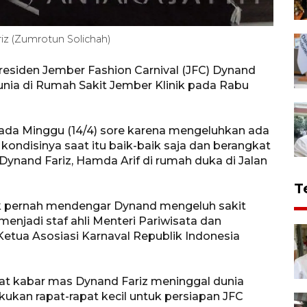
iz (Zumrotun Solichah)
residen Jember Fashion Carnival (JFC) Dynand
unia di Rumah Sakit Jember Klinik pada Rabu
ada Minggu (14/4) sore karena mengeluhkan ada
ondisinya saat itu baik-baik saja dan berangkat
 Dynand Fariz, Hamda Arif di rumah duka di Jalan
T
ak pernah mendengar Dynand mengeluh sakit
enjadi staf ahli Menteri Pariwisata dan
 Ketua Asosiasi Karnaval Republik Indonesia
at kabar mas Dynand Fariz meninggal dunia
ukan rapat-rapat kecil untuk persiapan JFC