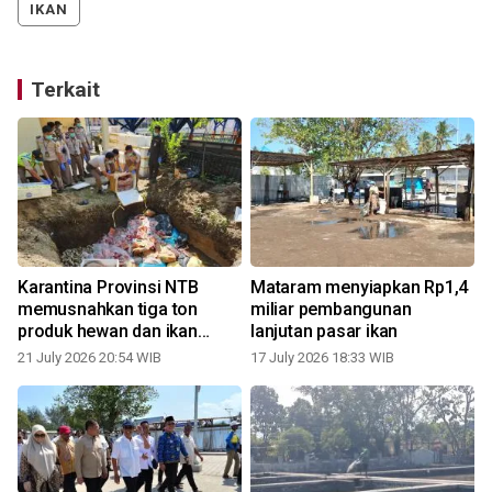
IKAN
Terkait
Karantina Provinsi NTB
Mataram menyiapkan Rp1,4
n
memusnahkan tiga ton
miliar pembangunan
produk hewan dan ikan
lanjutan pasar ikan
tanpa dokumen
21 July 2026 20:54 WIB
17 July 2026 18:33 WIB
1