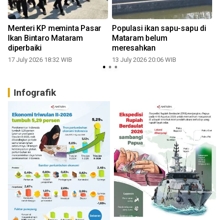
Menteri KP meminta Pasar
Populasi ikan sapu-sapu di
Ikan Bintaro Mataram
Mataram belum
diperbaiki
meresahkan
17 July 2026 18:32 WIB
13 July 2026 20:06 WIB
0
Infografik