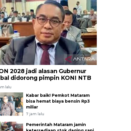
ON 2028 jadi alasan Gubernur
qbal didorong pimpin KONI NTB
am lalu
Kabar baik! Pemkot Mataram
bisa hemat biaya bensin Rp3
miliar
7 jam lalu
Pemerintah Mataram jamin
ketersediaan stok daging sapi