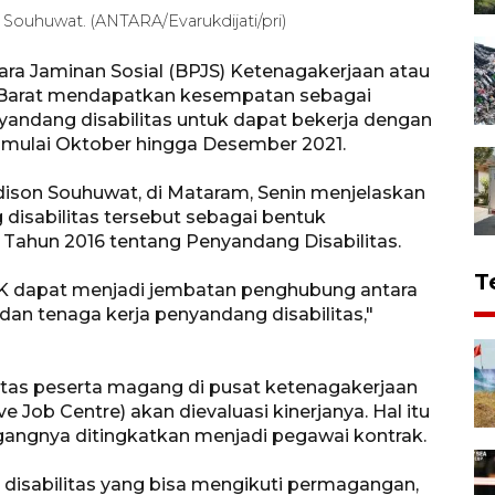
uhuwat. (ANTARA/Evarukdijati/pri)
a Jaminan Sosial (BPJS) Ketenagakerjaan atau
arat mendapatkan kesempatan sebagai
andang disabilitas untuk dapat bekerja dengan
 mulai Oktober hingga Desember 2021.
on Souhuwat, di Mataram, Senin menjelaskan
isabilitas tersebut sebagai bentuk
ahun 2016 tentang Penyandang Disabilitas.
T
 dapat menjadi jembatan penghubung antara
an tenaga kerja penyandang disabilitas,"
itas peserta magang di pusat ketenagakerjaan
ve Job Centre) akan dievaluasi kinerjanya. Hal itu
angnya ditingkatkan menjadi pegawai kontrak.
 disabilitas yang bisa mengikuti permagangan,