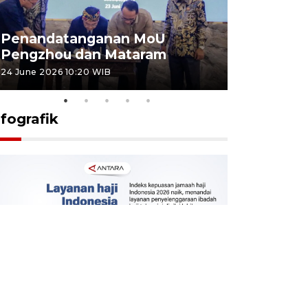
Penandatanganan MoU
Penanda
Pengzhou dan Mataram
Pengzhou
24 June 2026 10:20 WIB
23 June 2026 
nfografik