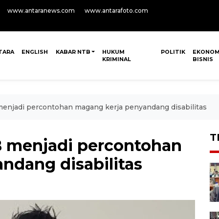
www.antaranews.com
www.antarafoto.com
TARA
ENGLISH
KABAR NTB
HUKUM
POLITIK
EKONOM
KRIMINAL
BISNIS
jadi percontohan magang kerja penyandang disabilitas
T
menjadi percontohan
ndang disabilitas