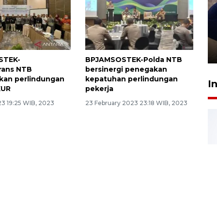
Sidang putusan terdakwa
pembunuhan Brigadir Nurhadi
10 March 2026 12:55 WIB
STEK-
BPJAMSOSTEK-Polda NTB
rans NTB
bersinergi penegakan
sikan perlindungan
kepatuhan perlindungan
I
KUR
pekerja
23 19:25 WIB, 2023
23 February 2023 23:18 WIB, 2023