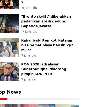
2
16 jam lalu
"Bronto skylift" dikerahkan
padamkan api di gedung
Bapenda jakarta
17 jam lalu
Kabar baik! Pemkot Mataram
bisa hemat biaya bensin Rp3
miliar
7 jam lalu
PON 2028 jadi alasan
Gubernur Iqbal didorong
pimpin KONI NTB
7 jam lalu
op News