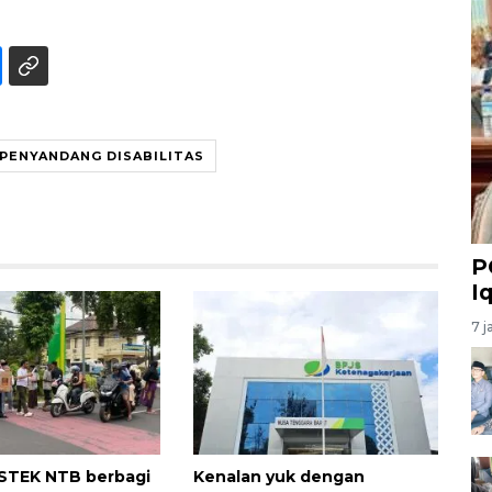
PENYANDANG DISABILITAS
P
I
7 j
TEK NTB berbagi
Kenalan yuk dengan