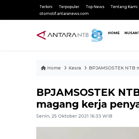
Terkini
Terpopuler
Top News
Tentang Kami
otomotif.antaranews.com
HOME
NUSAN
Home
Kesra
BPJAMSOSTEK NTB men
BPJAMSOSTEK NTB 
magang kerja penya
Senin, 25 Oktober 2021 16:33 WIB