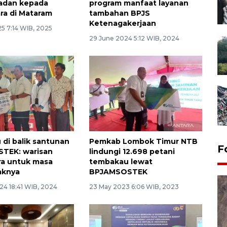
madan kepada
program manfaat layanan
a di Mataram
tambahan BPJS
Ketenagakerjaan
5 7:14 WIB, 2025
29 June 2024 5:12 WIB, 2024
 di balik santunan
Pemkab Lombok Timur NTB
F
TEK: warisan
lindungi 12.698 petani
ra untuk masa
tembakau lewat
aknya
BPJAMSOSTEK
24 18:41 WIB, 2024
23 May 2023 6:06 WIB, 2023