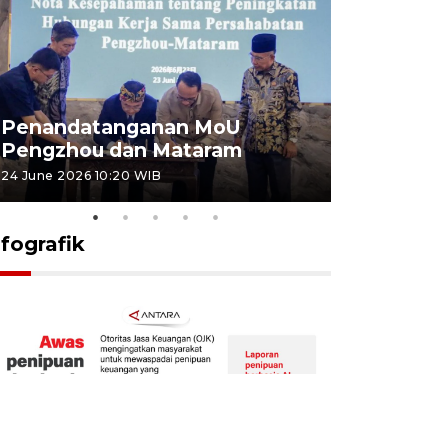
Penandatanganan MoU
Penanda
Pengzhou dan Mataram
Pengzhou
24 June 2026 10:20 WIB
23 June 2026 
nfografik