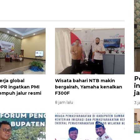
P
erja global
Wisata bahari NTB makin
i
DPR ingatkan PMI
bergairah, Yamaha kenalkan
j
mpuh jalur resmi
F300F
8 jam lalu
3 j