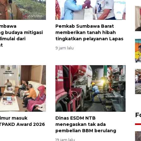
umbawa
Pemkab Sumbawa Barat
 budaya mitigasi
memberikan tanah hibah
imulai dari
tingkatkan pelayanan Lapas
at
9 jam lalu
F
imur masuk
Dinas ESDM NTB
 TPAKD Award 2026
menegaskan tak ada
pembelian BBM berulang
19 jam lalu