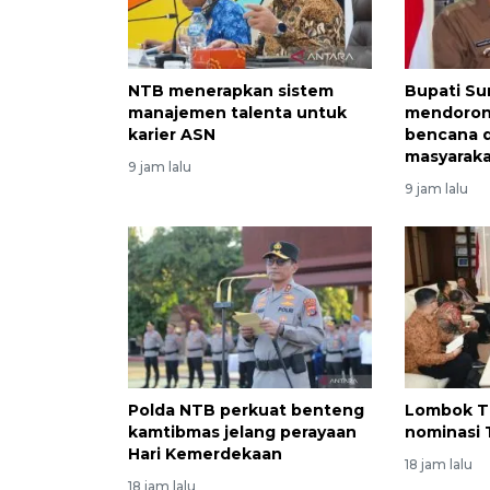
NTB menerapkan sistem
Bupati S
manajemen talenta untuk
mendorong
karier ASN
bencana d
masyarak
9 jam lalu
9 jam lalu
Polda NTB perkuat benteng
Lombok T
kamtibmas jelang perayaan
nominasi
Hari Kemerdekaan
18 jam lalu
18 jam lalu