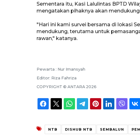
Sementara itu, Kasi Lalulintas BPTD Wila
mengatakan pihaknya akan mendukung l
"Hari ini kami survei bersama di lokasi
mendukung, terutama untuk pemasangan 
rawan," katanya.
Pewarta :
Nur Imansyah
Editor:
Riza Fahriza
COPYRIGHT ©
ANTARA
2026
NTB
DISHUB NTB
SEMBALUN
PEM