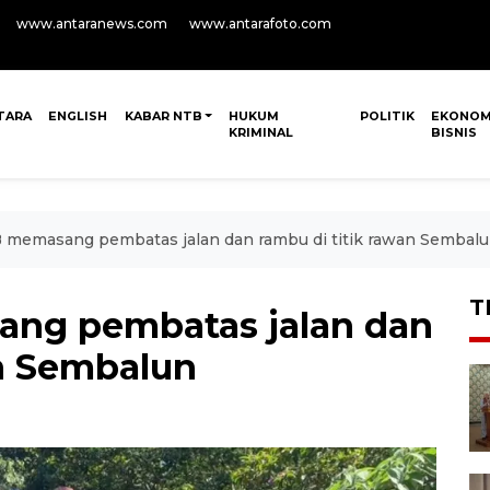
www.antaranews.com
www.antarafoto.com
TARA
ENGLISH
KABAR NTB
HUKUM
POLITIK
EKONOM
KRIMINAL
BISNIS
 memasang pembatas jalan dan rambu di titik rawan Sembal
T
ng pembatas jalan dan
an Sembalun