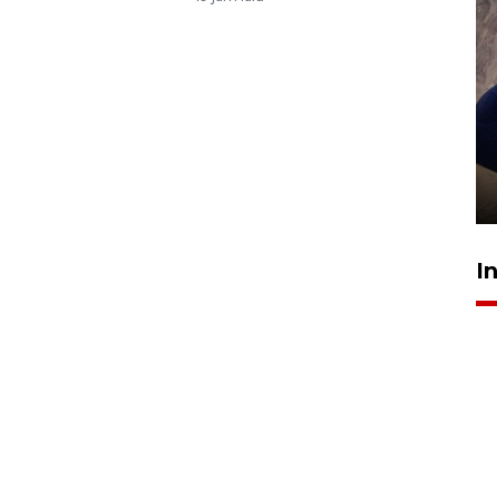
Sidang putusan terdakwa
pembunuhan Brigadir Nurhadi
10 March 2026 12:55 WIB
I