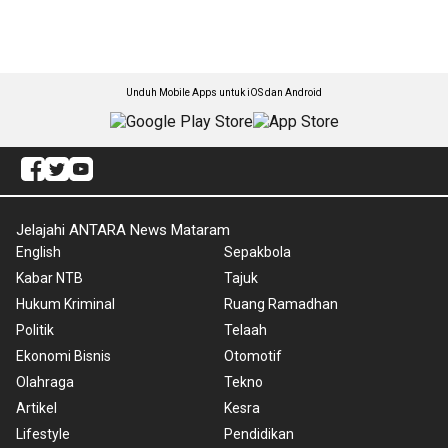
Unduh Mobile Apps untuk iOS dan Android
Jelajahi ANTARA News Mataram
English
Sepakbola
Kabar NTB
Tajuk
Hukum Kriminal
Ruang Ramadhan
Politik
Telaah
Ekonomi Bisnis
Otomotif
Olahraga
Tekno
Artikel
Kesra
Lifestyle
Pendidikan