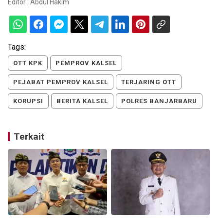
Editor :
Abdul Hakim
Tags:
OTT KPK
PEMPROV KALSEL
PEJABAT PEMPROV KALSEL
TERJARING OTT
KORUPSI
BERITA KALSEL
POLRES BANJARBARU
Terkait