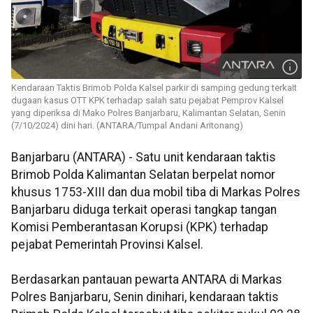
Kendaraan Taktis Brimob Polda Kalsel parkir di samping gedung terkait
dugaan kasus OTT KPK terhadap salah satu pejabat Pemprov Kalsel
yang diperiksa di Mako Polres Banjarbaru, Kalimantan Selatan, Senin
(7/10/2024) dini hari. (ANTARA/Tumpal Andani Aritonang)
Banjarbaru (ANTARA) - Satu unit kendaraan taktis
Brimob Polda Kalimantan Selatan berpelat nomor
khusus 1753-XIII dan dua mobil tiba di Markas Polres
Banjarbaru diduga terkait operasi tangkap tangan
Komisi Pemberantasan Korupsi (KPK) terhadap
pejabat Pemerintah Provinsi Kalsel.
Berdasarkan pantauan pewarta ANTARA di Markas
Polres Banjarbaru, Senin dinihari, kendaraan taktis