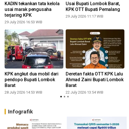
KADIN tekankan tata kelola
Usai Bupati Lombok Barat,
usai marak pengusaha
KPK OTT Bupati Pemalang
terjaring KPK
29 July 2026 11:17 WIB
29 July 2026 16:53 WIB
2
KPK angkut dua mobil dari
Deretan fakta OTT KPK Lalu
pendopo Bupati Lombok
Ahmad Zaini Bupati Lombok
Barat
Barat
2
28 July 2026 14:53 WIB
22 July 2026 13:54 WIB
Infografik