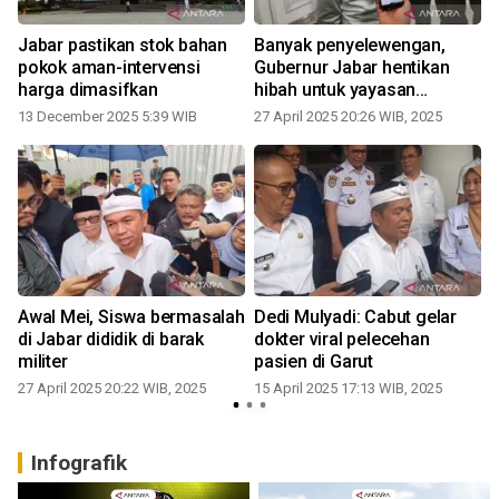
Jabar pastikan stok bahan
Banyak penyelewengan,
pokok aman-intervensi
Gubernur Jabar hentikan
harga dimasifkan
hibah untuk yayasan
pendidikan
13 December 2025 5:39 WIB
27 April 2025 20:26 WIB, 2025
Awal Mei, Siswa bermasalah
Dedi Mulyadi: Cabut gelar
di Jabar dididik di barak
dokter viral pelecehan
militer
pasien di Garut
27 April 2025 20:22 WIB, 2025
15 April 2025 17:13 WIB, 2025
Infografik