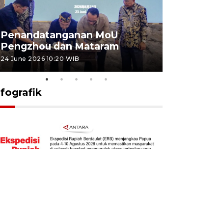
Penandatanganan MoU
Penanda
Pengzhou dan Mataram
Pengzhou
24 June 2026 10:20 WIB
23 June 2026 
nfografik