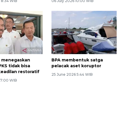
6 8:34 WIB
06 July 2026 10:00 WIB
 menegaskan
BPA membentuk satga
PKS tidak bisa
pelacak aset koruptor
eadilan restoratif
25 June 2026 5:44 WIB
6 7:00 WIB
Sinyal positif perekonomian
Indonesia