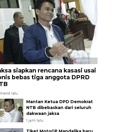
aksa siapkan rencana kasasi usai
onis bebas tiga anggota DPRD
TB
menit lalu
Mantan Ketua DPD Demokrat
NTB dibebaskan dari seluruh
dakwaan jaksa
1 jam lalu
Tiket MotoGP Mandalika baru