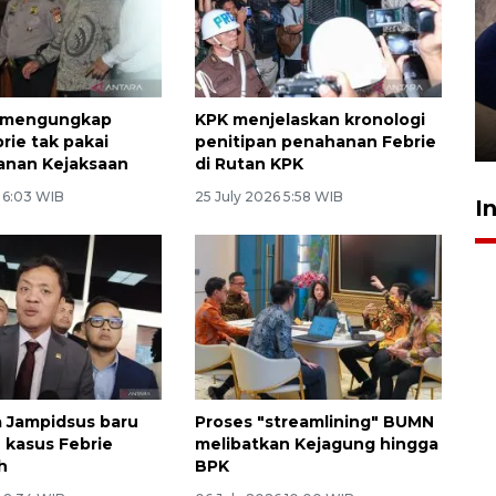
Sidang putusan terdakwa
pembunuhan Brigadir Nurhadi
 mengungkap
KPK menjelaskan kronologi
10 March 2026 12:55 WIB
rie tak pakai
penitipan penahanan Febrie
anan Kejaksaan
di Rutan KPK
6 6:03 WIB
25 July 2026 5:58 WIB
I
 Jampidsus baru
Proses "streamlining" BUMN
 kasus Febrie
melibatkan Kejagung hingga
h
BPK