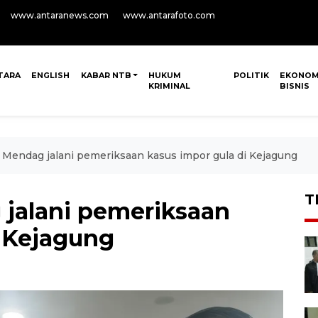
www.antaranews.com
www.antarafoto.com
TARA
ENGLISH
KABAR NTB
HUKUM
POLITIK
EKONOM
KRIMINAL
BISNIS
 Mendag jalani pemeriksaan kasus impor gula di Kejagung
T
 jalani pemeriksaan
i Kejagung