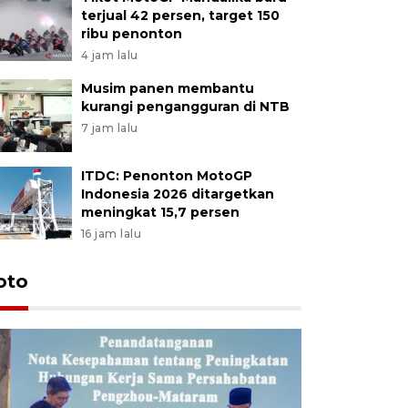
terjual 42 persen, target 150
ribu penonton
4 jam lalu
Musim panen membantu
kurangi pengangguran di NTB
7 jam lalu
ITDC: Penonton MotoGP
Indonesia 2026 ditargetkan
meningkat 15,7 persen
16 jam lalu
oto