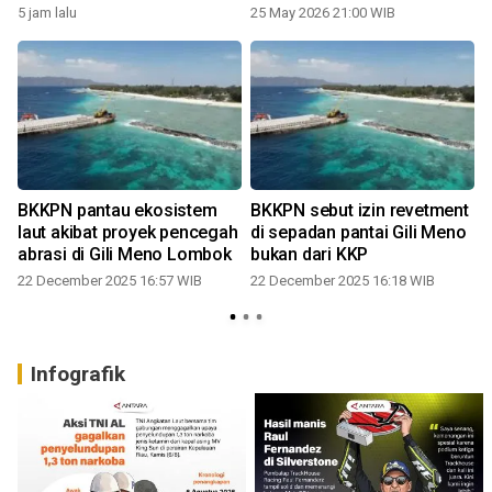
5 jam lalu
25 May 2026 21:00 WIB
hi
BKKPN pantau ekosistem
BKKPN sebut izin revetment
laut akibat proyek pencegah
di sepadan pantai Gili Meno
abrasi di Gili Meno Lombok
bukan dari KKP
d
22 December 2025 16:57 WIB
22 December 2025 16:18 WIB
2
Infografik