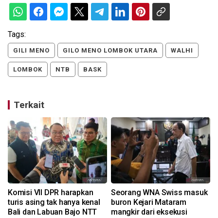
Tags:
GILI MENO
GILO MENO LOMBOK UTARA
WALHI
LOMBOK
NTB
BASK
Terkait
Komisi VII DPR harapkan
Seorang WNA Swiss masuk
k
turis asing tak hanya kenal
buron Kejari Mataram
Bali dan Labuan Bajo NTT
mangkir dari eksekusi
k