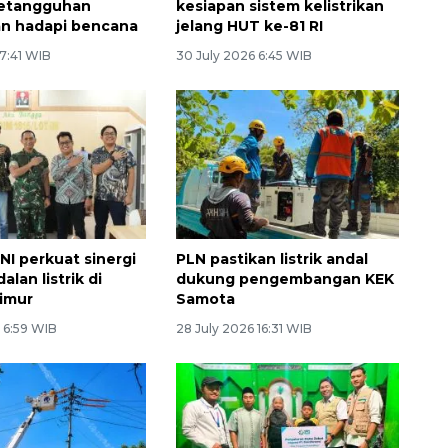
ketangguhan
kesiapan sistem kelistrikan
n hadapi bencana
jelang HUT ke-81 RI
 7:41 WIB
30 July 2026 6:45 WIB
NI perkuat sinergi
PLN pastikan listrik andal
alan listrik di
dukung pengembangan KEK
imur
Samota
 6:59 WIB
28 July 2026 16:31 WIB
Belanja turis asing beri angin
segar bagi ekonomi