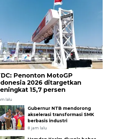
TDC: Penonton MotoGP
ndonesia 2026 ditargetkan
eningkat 15,7 persen
am lalu
Gubernur NTB mendorong
akselerasi transformasi SMK
berbasis industri
8 jam lalu