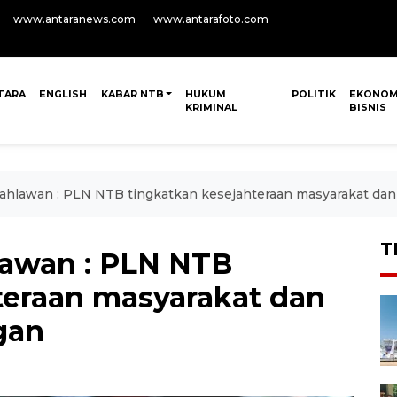
www.antaranews.com
www.antarafoto.com
TARA
ENGLISH
KABAR NTB
HUKUM
POLITIK
EKONOM
KRIMINAL
BISNIS
ahlawan : PLN NTB tingkatkan kesejahteraan masyarakat dan 
T
lawan : PLN NTB
teraan masyarakat dan
gan