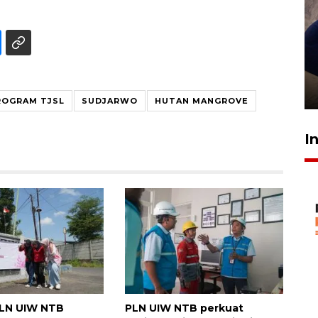
Sidang putusan terdakwa
pembunuhan Brigadir Nurhadi
10 March 2026 12:55 WIB
ROGRAM TJSL
SUDJARWO
HUTAN MANGROVE
I
PLN UIW NTB
PLN UIW NTB perkuat