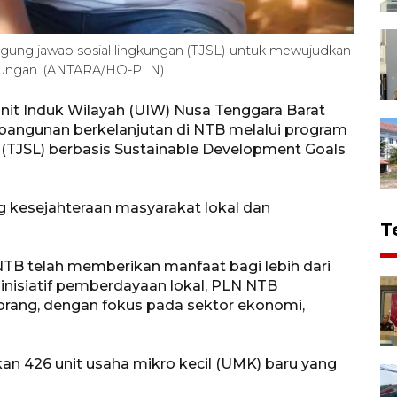
ung jawab sosial lingkungan (TJSL) untuk mewujudkan
ngkungan. (ANTARA/HO-PLN)
nit Induk Wilayah (UIW) Nusa Tenggara Barat
ngunan berkelanjutan di NTB melalui program
(TJSL) berbasis Sustainable Development Goals
g kesejahteraan masyarakat lokal dan
T
TB telah memberikan manfaat bagi lebih dari
inisiatif pemberdayaan lokal, PLN NTB
rang, dengan fokus pada sektor ekonomi,
n 426 unit usaha mikro kecil (UMK) baru yang