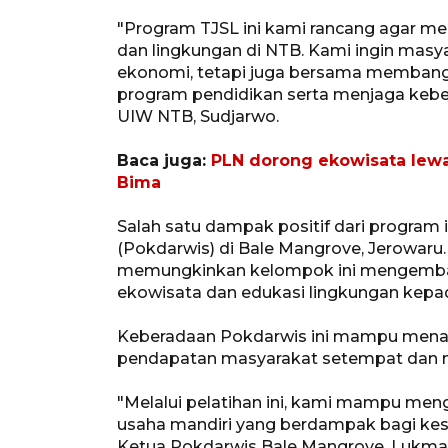
"Program TJSL ini kami rancang agar m
dan lingkungan di NTB. Kami ingin masya
ekonomi, tetapi juga bersama membang
program pendidikan serta menjaga keber
UIW NTB, Sudjarwo.
Baca juga:
PLN dorong ekowisata lew
Bima
Salah satu dampak positif dari program 
(Pokdarwis) di Bale Mangrove, Jerowar
memungkinkan kelompok ini mengemban
ekowisata dan edukasi lingkungan kepa
Keberadaan Pokdarwis ini mampu mena
pendapatan masyarakat setempat dan 
"Melalui pelatihan ini, kami mampu m
usaha mandiri yang berdampak bagi kes
Ketua Pokdarwis Bale Mangrove, Lukma