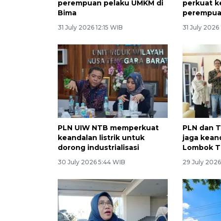
perempuan pelaku UMKM di
perkuat 
Bima
perempua
31 July 2026 12:15 WIB
31 July 2026
PLN UIW NTB memperkuat
PLN dan T
keandalan listrik untuk
jaga keand
dorong industrialisasi
Lombok T
30 July 2026 5:44 WIB
29 July 2026