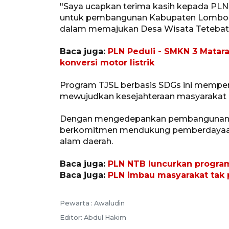
"Saya ucapkan terima kasih kepada PLN y
untuk pembangunan Kabupaten Lombok T
dalam memajukan Desa Wisata Tetebatu 
Baca juga:
PLN Peduli - SMKN 3 Mata
konversi motor listrik
Program TJSL berbasis SDGs ini mempe
mewujudkan kesejahteraan masyarakat d
Dengan mengedepankan pembangunan ya
berkomitmen mendukung pemberdayaan
alam daerah.
Baca juga:
PLN NTB luncurkan progra
Baca juga:
PLN imbau masyarakat tak pe
Pewarta :
Awaludin
Editor:
Abdul Hakim