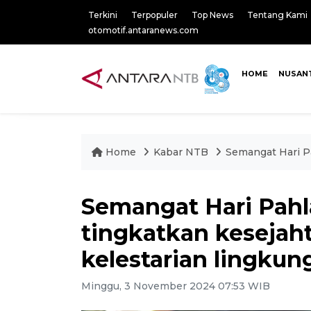
Terkini
Terpopuler
Top News
Tentang Kami
otomotif.antaranews.com
HOME
NUSAN
Home
Kabar NTB
Semangat Hari P
Semangat Hari Pah
tingkatkan kesejah
kelestarian lingkun
Minggu, 3 November 2024 07:53 WIB