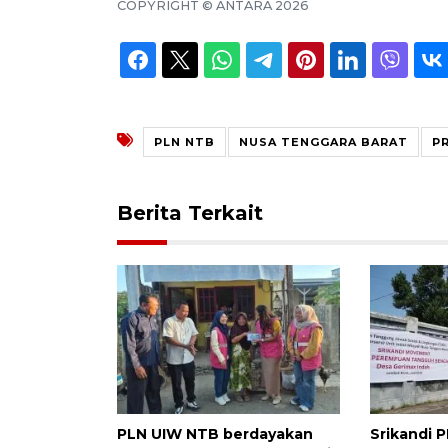
COPYRIGHT ©
ANTARA
2026
PLN NTB
NUSA TENGGARA BARAT
P
Berita Terkait
PLN UIW NTB berdayakan
Srikandi 