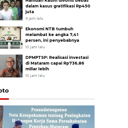
Hamdan Kasim divonis bebas
dalam kasus gratifikasi Rp450
juta
9 jam lalu
Ekonomi NTB tumbuh
melambat ke angka 7,41
persen, ini penyebabnya
10 jam lalu
DPMPTSP: Realisasi investasi
di Mataram capai Rp736,86
miliar lebih
10 jam lalu
oto