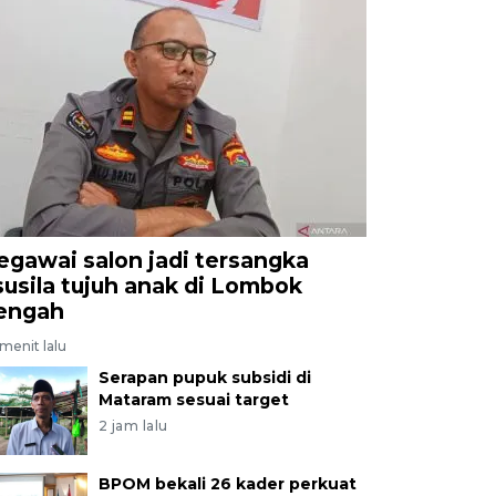
egawai salon jadi tersangka
susila tujuh anak di Lombok
engah
menit lalu
Serapan pupuk subsidi di
Mataram sesuai target
2 jam lalu
BPOM bekali 26 kader perkuat