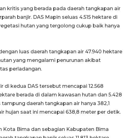
 kritis yang berada pada daerah tangkapan air
arah banjir. DAS Mapin seluas 4.515 hektare di
getasi hutan yang tergolong cukup baik hanya
engan luas daerah tangkapan air 47.940 hektare
hutan yang mengalami penurunan akibat
tas perladangan.
ir di kedua DAS tersebut mencapai 12.568
hektare berada di dalam kawasan hutan dan 5.428
s tampung daerah tangkapan air hanya 382,1
Sinyal positif perekonomian
ir hujan saat ini mencapai 638,8 meter per detik.
Indonesia
ah Kota Bima dan sebagian Kabupaten Bima
erah tangkapan banjir seluas 11.813 hektare