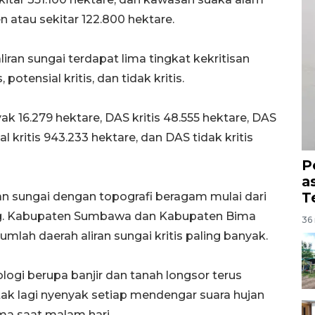
 atau sekitar 122.800 hektare.
aliran sungai terdapat lima tingkat kekritisan
, potensial kritis, dan tidak kritis.
 16.279 hektare, DAS kritis 48.555 hektare, DAS
l kritis 943.233 hektare, dan DAS tidak kritis
P
a
T
an sungai dengan topografi beragam mulai dari
ung. Kabupaten Sumbawa dan Kabupaten Bima
36 
mlah daerah aliran sungai kritis paling banyak.
ogi berupa banjir dan tanah longsor terus
 tak lagi nyenyak setiap mendengar suara hujan
ma saat malam hari.