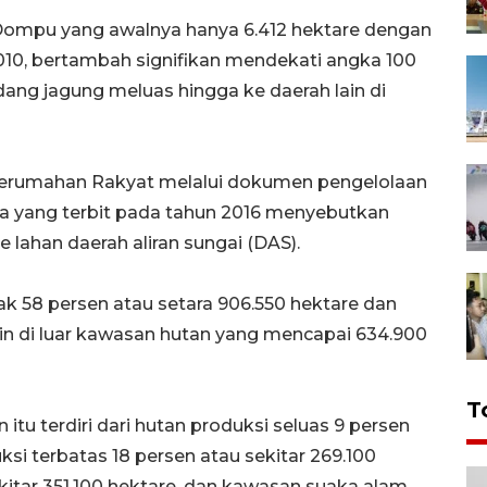
 Dompu yang awalnya hanya 6.412 hektare dengan
2010, bertambah signifikan mendekati angka 100
dang jagung meluas hingga ke daerah lain di
erumahan Rakyat melalui dokumen pengelolaan
a yang terbit pada tahun 2016 menyebutkan
 lahan daerah aliran sungai (DAS).
k 58 persen atau setara 906.550 hektare dan
in di luar kawasan hutan yang mencapai 634.900
T
tu terdiri dari hutan produksi seluas 9 persen
ksi terbatas 18 persen atau sekitar 269.100
ekitar 351.100 hektare, dan kawasan suaka alam