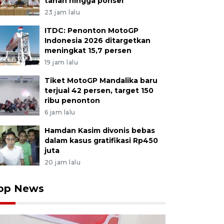
tanah hingga ponsel
23 jam lalu
ITDC: Penonton MotoGP
Indonesia 2026 ditargetkan
meningkat 15,7 persen
19 jam lalu
Tiket MotoGP Mandalika baru
terjual 42 persen, target 150
ribu penonton
6 jam lalu
Hamdan Kasim divonis bebas
dalam kasus gratifikasi Rp450
juta
20 jam lalu
op News