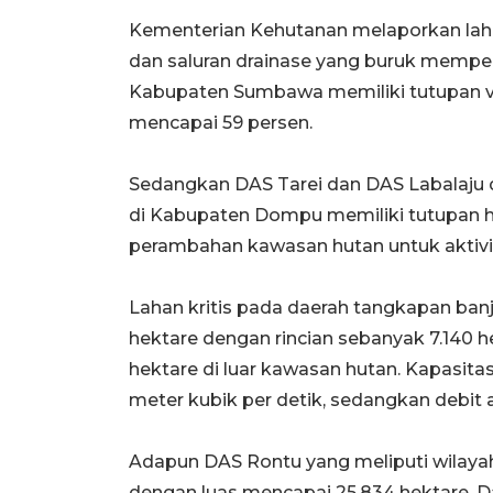
Kementerian Kehutanan melaporkan lahan
dan saluran drainase yang buruk memperp
Kabupaten Sumbawa memiliki tutupan ve
mencapai 59 persen.
Sedangkan DAS Tarei dan DAS Labalaju d
di Kabupaten Dompu memiliki tutupan 
perambahan kawasan hutan untuk aktivi
Lahan kritis pada daerah tangkapan banj
hektare dengan rincian sebanyak 7.140 
hektare di luar kawasan hutan. Kapasita
meter kubik per detik, sedangkan debit a
Adapun DAS Rontu yang meliputi wilay
dengan luas mencapai 25.834 hektare. Da