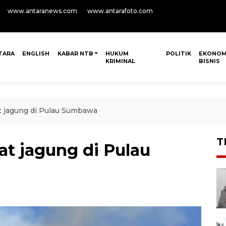
www.antaranews.com
www.antarafoto.com
TARA
ENGLISH
KABAR NTB
HUKUM
POLITIK
EKONOM
KRIMINAL
BISNIS
at jagung di Pulau Sumbawa
T
at jagung di Pulau