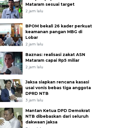
Mataram sesuai target
2 jam lalu
BPOM bekali 26 kader perkuat
keamanan pangan MBG di
Lobar
2 jam lalu
Baznas: realisasi zakat ASN
Mataram capai Rp5 miliar
2 jam lalu
Jaksa siapkan rencana kasasi
usai vonis bebas tiga anggota
DPRD NTB
3 jam lalu
Mantan Ketua DPD Demokrat
NTB dibebaskan dari seluruh
dakwaan jaksa