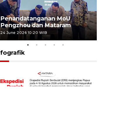
Penandatanganan MoU
Penanda
Pengzhou dan Mataram
Pengzhou
24 June 2026 10:20 WIB
23 June 2026 
nfografik