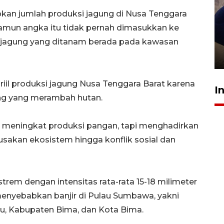
n jumlah produksi jagung di Nusa Tenggara
, namun angka itu tidak pernah dimasukkan ke
Sidang putusan terdakwa
n jagung yang ditanam berada pada kawasan
pembunuhan Brigadir Nurhadi
10 March 2026 12:55 WIB
il produksi jagung Nusa Tenggara Barat karena
I
ng yang merambah hutan.
 meningkat produksi pangan, tapi menghadirkan
usakan ekosistem hingga konflik sosial dan
rem dengan intensitas rata-rata 15-18 milimeter
 menyebabkan banjir di Pulau Sumbawa, yakni
 Kabupaten Bima, dan Kota Bima.