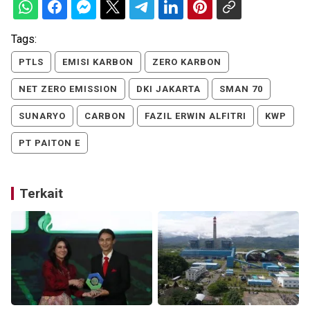
Tags:
PTLS
EMISI KARBON
ZERO KARBON
NET ZERO EMISSION
DKI JAKARTA
SMAN 70
SUNARYO
CARBON
FAZIL ERWIN ALFITRI
KWP
PT PAITON E
Terkait