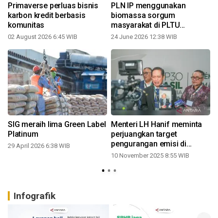
Primaverse perluas bisnis
PLN IP menggunakan
karbon kredit berbasis
biomassa sorgum
komunitas
masyarakat di PLTU
Pelabuhan Ratu
02 August 2026 6:45 WIB
24 June 2026 12:38 WIB
SIG meraih lima Green Label
Menteri LH Hanif meminta
Platinum
perjuangkan target
pengurangan emisi di
29 April 2026 6:38 WIB
COP30
10 November 2025 8:55 WIB
Infografik