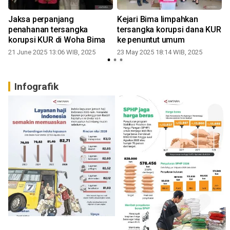
Jaksa perpanjang
Kejari Bima limpahkan
penahanan tersangka
tersangka korupsi dana KUR
korupsi KUR di Woha Bima
ke penuntut umum
21 June 2025 13:06 WIB, 2025
23 May 2025 18:14 WIB, 2025
2
Infografik