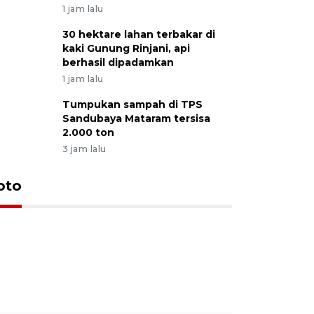
1 jam lalu
30 hektare lahan terbakar di
kaki Gunung Rinjani, api
berhasil dipadamkan
1 jam lalu
Tumpukan sampah di TPS
Sandubaya Mataram tersisa
2.000 ton
3 jam lalu
oto