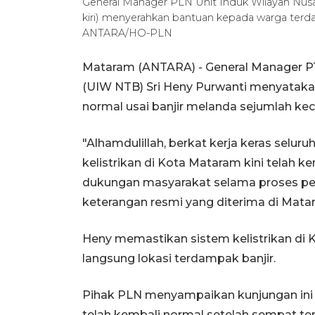
General Manager PLN Unit Induk Wilayah Nusa
kiri) menyerahkan bantuan kepada warga terdam
ANTARA/HO-PLN
Mataram (ANTARA) - General Manager PT
(UIW NTB) Sri Heny Purwanti menyatakan
normal usai banjir melanda sejumlah ke
"Alhamdulillah, berkat kerja keras seluru
kelistrikan di Kota Mataram kini telah k
dukungan masyarakat selama proses pemu
keterangan resmi yang diterima di Matar
Heny memastikan sistem kelistrikan di 
langsung lokasi terdampak banjir.
Pihak PLN menyampaikan kunjungan ini 
telah kembali normal setelah sempat te