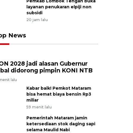
Pemkab Lombok Tengah buka
layanan penukaran elpiji non
subsidi
20 jam lalu
op News
ON 2028 jadi alasan Gubernur
qbal didorong pimpin KONI NTB
menit lalu
Kabar baik! Pemkot Mataram
bisa hemat biaya bensin Rp3
miliar
59 menit lalu
Pemerintah Mataram jamin
ketersediaan stok daging sapi
selama Maulid Nabi