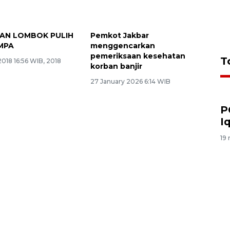
KAN LOMBOK PULIH
Pemkot Jakbar
MPA
menggencarkan
pemeriksaan kesehatan
T
018 16:56 WIB, 2018
korban banjir
27 January 2026 6:14 WIB
P
I
19 