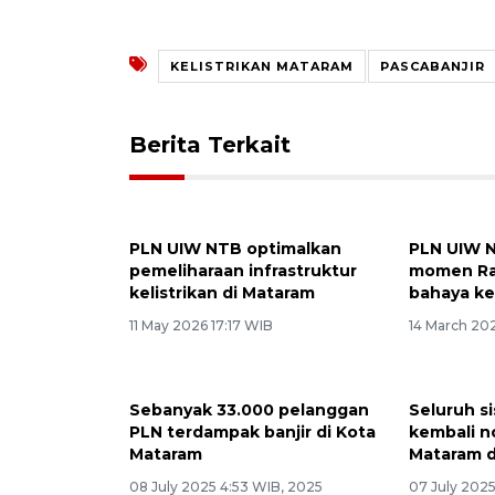
KELISTRIKAN MATARAM
PASCABANJIR
Berita Terkait
PLN UIW NTB optimalkan
PLN UIW 
pemeliharaan infrastruktur
momen Ram
kelistrikan di Mataram
bahaya kel
11 May 2026 17:17 WIB
14 March 20
Sebanyak 33.000 pelanggan
Seluruh si
PLN terdampak banjir di Kota
kembali n
Mataram
Mataram d
08 July 2025 4:53 WIB, 2025
07 July 202