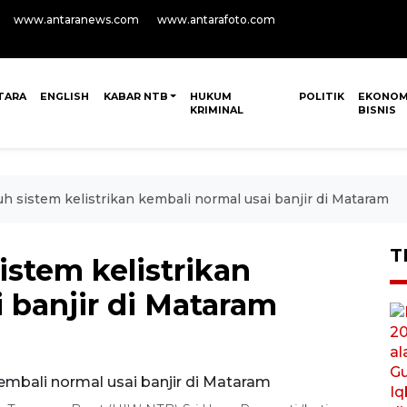
www.antaranews.com
www.antarafoto.com
TARA
ENGLISH
KABAR NTB
HUKUM
POLITIK
EKONOM
KRIMINAL
BISNIS
h sistem kelistrikan kembali normal usai banjir di Mataram
T
istem kelistrikan
 banjir di Mataram