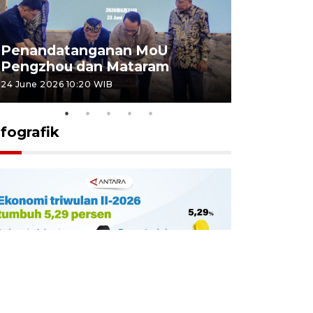
Penandatanganan MoU
Penanda
Pengzhou dan Mataram
Pengzhou
24 June 2026 10:20 WIB
23 June 2026 
nfografik