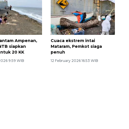
hantam Ampenan,
Cuaca ekstrem intai
NTB siapkan
Mataram, Pemkot siaga
ntuk 20 KK
penuh
 2026 9:59 WIB
12 February 2026 16:53 WIB
Memberantas kejahatan
jalanan Jakarta