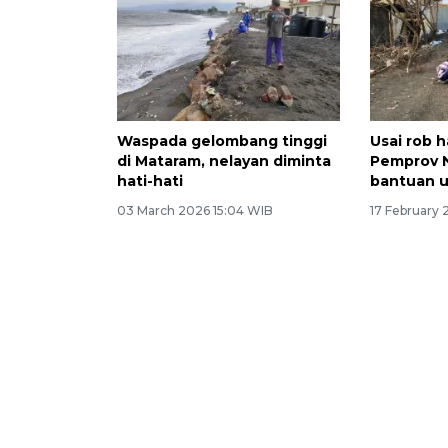
Waspada gelombang tinggi
Usai rob 
di Mataram, nelayan diminta
Pemprov 
hati-hati
bantuan u
03 March 2026 15:04 WIB
17 February