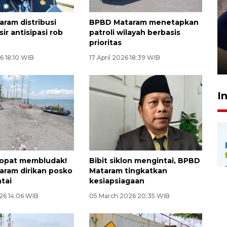
ram distribusi
BPBD Mataram menetapkan
ir antisipasi rob
patroli wilayah berbasis
Sidang putusan terdakwa
prioritas
pembunuhan Brigadir Nurhadi
6 18:10 WIB
17 April 2026 18:39 WIB
10 March 2026 12:55 WIB
I
Topat membludak!
Bibit siklon mengintai, BPBD
ram dirikan posko
Mataram tingkatkan
ntai
kesiapsiagaan
26 14:06 WIB
05 March 2026 20:35 WIB