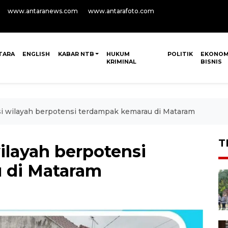
www.antaranews.com
www.antarafoto.com
TARA
ENGLISH
KABAR NTB
HUKUM
POLITIK
EKONOM
KRIMINAL
BISNIS
si wilayah berpotensi terdampak kemarau di Mataram
T
ilayah berpotensi
 di Mataram