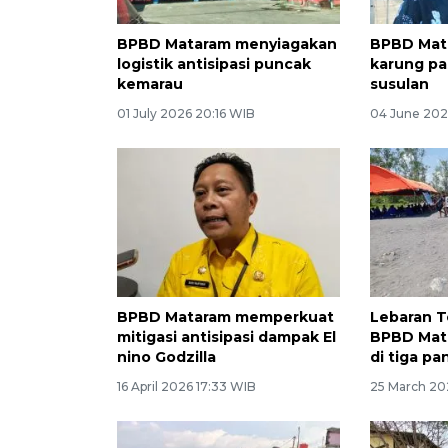
BPBD Mataram menyiagakan
BPBD Mata
logistik antisipasi puncak
karung pas
kemarau
susulan
01 July 2026 20:16 WIB
04 June 202
BPBD Mataram memperkuat
Lebaran 
mitigasi antisipasi dampak El
BPBD Mata
nino Godzilla
di tiga pa
16 April 2026 17:33 WIB
25 March 20