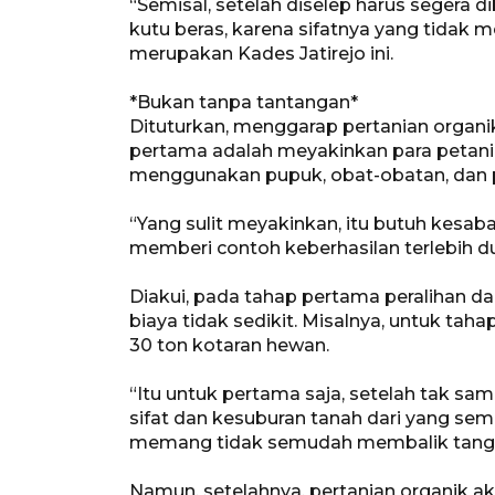
“Semisal, setelah diselep harus segera 
kutu beras, karena sifatnya yang tidak 
merupakan Kades Jatirejo ini.
*Bukan tanpa tantangan*
Dituturkan, menggarap pertanian organi
pertama adalah meyakinkan para petani 
menggunakan pupuk, obat-obatan, dan p
“Yang sulit meyakinkan, itu butuh kesaba
memberi contoh keberhasilan terlebih du
Diakui, pada tahap pertama peralihan d
biaya tidak sedikit. Misalnya, untuk ta
30 ton kotaran hewan.
“Itu untuk pertama saja, setelah tak s
sifat dan kesuburan tanah dari yang sem
memang tidak semudah membalik tangan
Namun, setelahnya, pertanian organik a