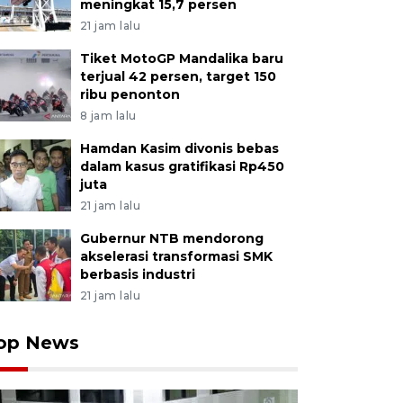
meningkat 15,7 persen
21 jam lalu
Tiket MotoGP Mandalika baru
terjual 42 persen, target 150
ribu penonton
8 jam lalu
Hamdan Kasim divonis bebas
dalam kasus gratifikasi Rp450
juta
21 jam lalu
Gubernur NTB mendorong
akselerasi transformasi SMK
berbasis industri
21 jam lalu
op News