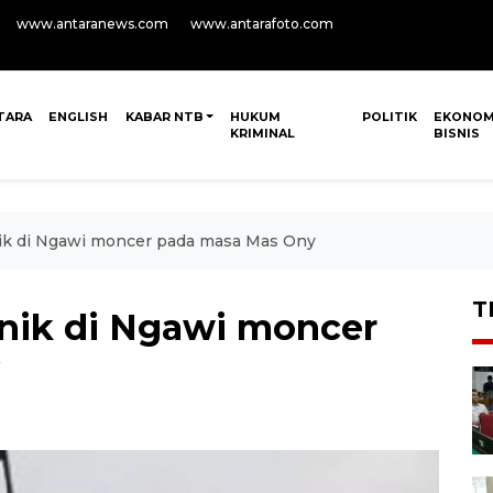
www.antaranews.com
www.antarafoto.com
TARA
ENGLISH
KABAR NTB
HUKUM
POLITIK
EKONOM
KRIMINAL
BISNIS
nik di Ngawi moncer pada masa Mas Ony
T
anik di Ngawi moncer