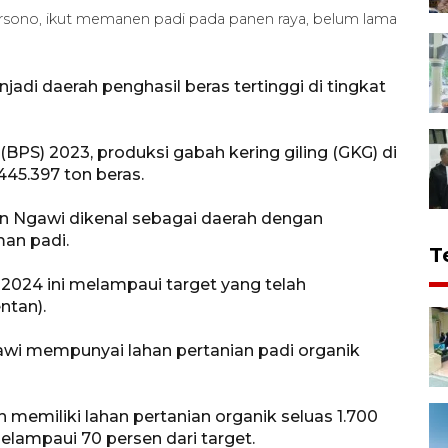
rsono, ikut memanen padi pada panen raya, belum lama
di daerah penghasil beras tertinggi di tingkat
BPS) 2023, produksi gabah kering giling (GKG) di
445.397 ton beras.
en Ngawi dikenal sebagai daerah dengan
man padi.
T
 2024 ini melampaui target yang telah
ntan).
i mempunyai lahan pertanian padi organik
h memiliki lahan pertanian organik seluas 1.700
elampaui 70 persen dari target.