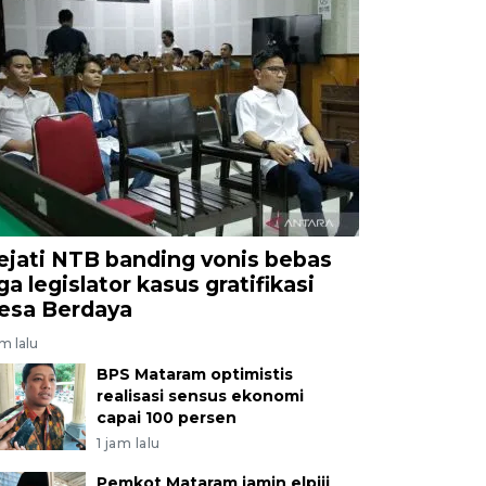
ejati NTB banding vonis bebas
ga legislator kasus gratifikasi
esa Berdaya
am lalu
BPS Mataram optimistis
realisasi sensus ekonomi
capai 100 persen
1 jam lalu
Pemkot Mataram jamin elpiji