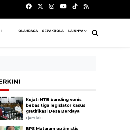
I
OLAHRAGA
SEPAKBOLA
LAINNYA
ERKINI
Kejati NTB banding vonis
bebas tiga legislator kasus
gratifikasi Desa Berdaya
1 jam lalu
BPS Mataram optimistis