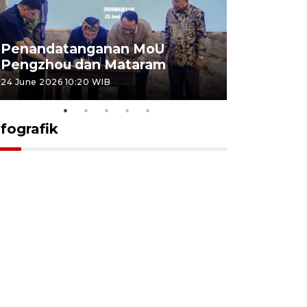
Penandatanganan MoU
Penanda
Pengzhou dan Mataram
Pengzhou
24 June 2026 10:20 WIB
23 June 2026 
nfografik