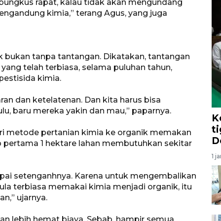
dibungkus rapat, kalau tidak akan mengundang
mengandung kimia,” terang Agus, yang juga
k bukan tanpa tantangan. Dikatakan, tantangan
yang telah terbiasa, selama puluhan tahun,
estisida kimia.
ran dan ketelatenan. Dan kita harus bisa
lu, baru mereka yakin dan mau,” paparnya.
K
ti
ari metode pertanian kimia ke organik memakan
D
hap pertama 1 hektare lahan membutuhkan sekitar
1 j
ampai setenganhnya. Karena untuk mengembalikan
ula terbiasa memakai kimia menjadi organik, itu
,” ujarnya.
kan lebih hemat biaya. Sebab, hampir semua