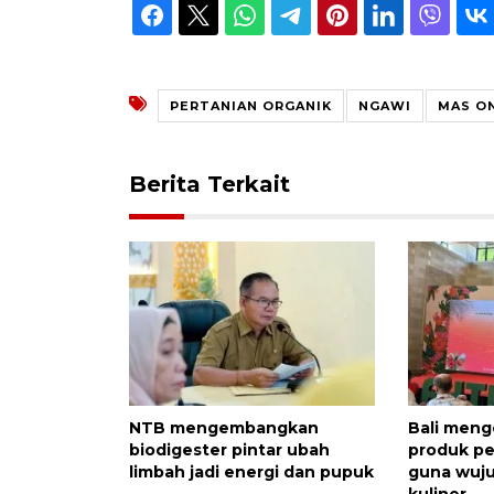
PERTANIAN ORGANIK
NGAWI
MAS O
Berita Terkait
NTB mengembangkan
Bali men
biodigester pintar ubah
produk pe
limbah jadi energi dan pupuk
guna wuju
kuliner