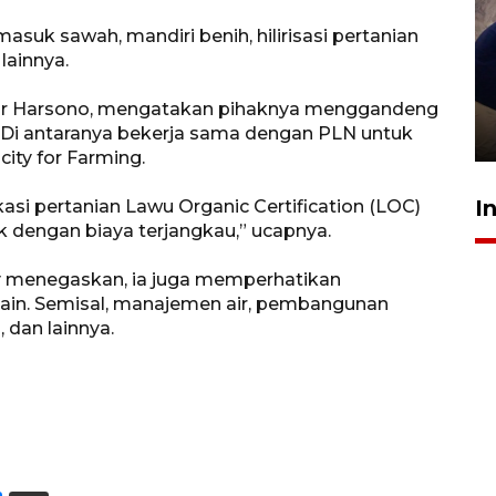
 masuk sawah, mandiri benih, hilirisasi pertanian
lainnya.
Sidang putusan terdakwa
pembunuhan Brigadir Nurhadi
war Harsono, mengatakan pihaknya menggandeng
Di antaranya bekerja sama dengan PLN untuk
10 March 2026 12:55 WIB
city for Farming.
I
si pertanian Lawu Organic Certification (LOC)
ik dengan biaya terjangkau,” ucapnya.
y menegaskan, ia juga memperhatikan
a lain. Semisal, manajemen air, pembangunan
), dan lainnya.