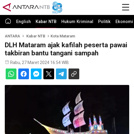
English
Kabar NTB
Hukum Kriminal
Politik
Ekonomi 
ANTARA
Kabar NTB
Kota Mataram
DLH Mataram ajak kafilah peserta pawai
takbiran bantu tangani sampah
Rabu, 27 Maret 2024 16:54 WIB