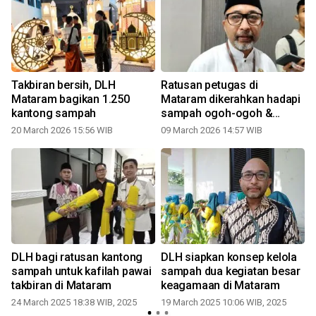
Takbiran bersih, DLH
Ratusan petugas di
Mataram bagikan 1.250
Mataram dikerahkan hadapi
kantong sampah
sampah ogoh-ogoh &
takbiran
20 March 2026 15:56 WIB
09 March 2026 14:57 WIB
1
DLH bagi ratusan kantong
DLH siapkan konsep kelola
sampah untuk kafilah pawai
sampah dua kegiatan besar
takbiran di Mataram
keagamaan di Mataram
24 March 2025 18:38 WIB, 2025
19 March 2025 10:06 WIB, 2025