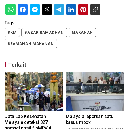
Tags:
KKM
BAZAR RAMADHAN
MAKANAN
KEAMANAN MAKANAN
Terkait
i
Data Lab Kesehatan
Malaysia laporkan satu
Malaysia deteksi 327
kasus mpox
sampel positif hMPV di