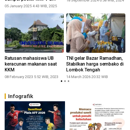
18 September 2024 6:58 WIB, 2024
2024
05 January 2025 4:43 WIB, 2025
g
Ratusan mahasiswa UB
TNI gelar Bazar Ramadhan,
keracunan makanan saat
Stabilkan harga sembako di
KKM
Lombok Tengah
08 February 2023 5:52 WIB, 2023
14 March 2026 20:32 WIB
Infografik